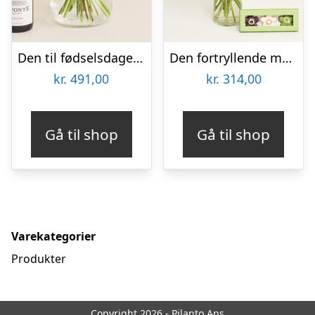
Den til fødselsdagen med Lavonte, Zinfandel
Den fortryllende med CHO CHO marcipanblomster
kr.
491,00
kr.
314,00
Gå til shop
Gå til shop
Varekategorier
Produkter
Copyright 2026 - Pilanto Aps