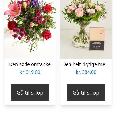
Den søde omtanke
Den helt rigtige med Lakridseriet Skagen
kr.
319,00
kr.
384,00
Gå til shop
Gå til shop