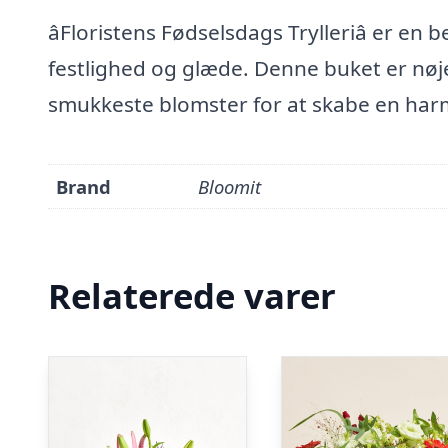
âFloristens Fødselsdags Trylleriâ er e
festlighed og glæde. Denne buket er nø
smukkeste blomster for at skabe en harm
Brand
Bloomit
Relaterede varer