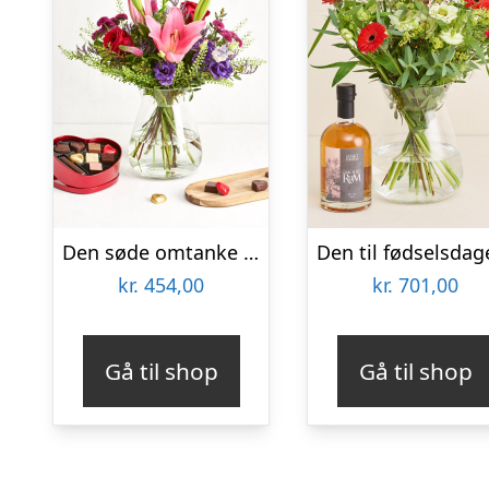
Den søde omtanke med hjerte med chokolade
kr.
454,00
kr.
701,00
Gå til shop
Gå til shop