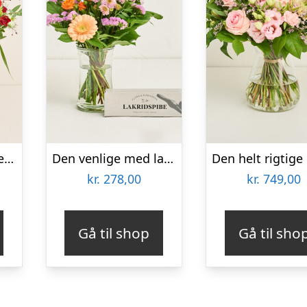
Den til fødselsdagen med Sankt Thomas, Carribean Rum
Den venlige med lakridspibe
kr.
278,00
kr.
749,00
Gå til shop
Gå til sho