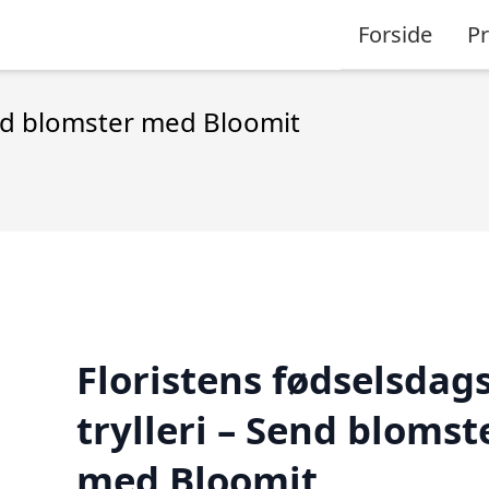
Forside
P
Send blomster med Bloomit
Floristens fødselsdag
trylleri – Send blomst
med Bloomit