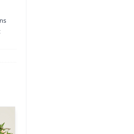
ens
t