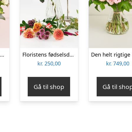
Den til guldbrylluppet
Floristens fødselsdags trylleri – Send blomster med Bloomit
kr.
250,00
kr.
749,00
Gå til shop
Gå til sho