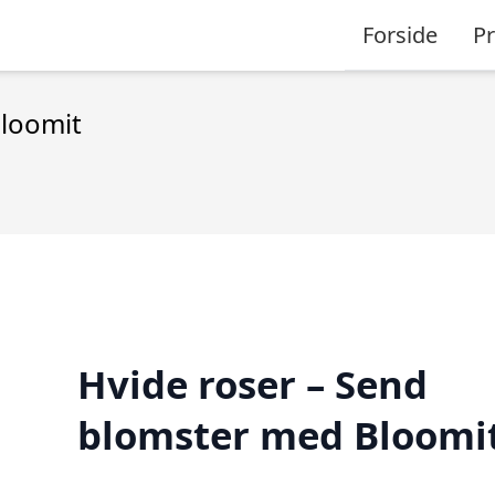
Forside
P
Bloomit
Hvide roser – Send
blomster med Bloomi