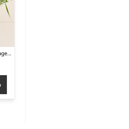
Den til fødselsdagen med Lavonte, Zinfandel
p