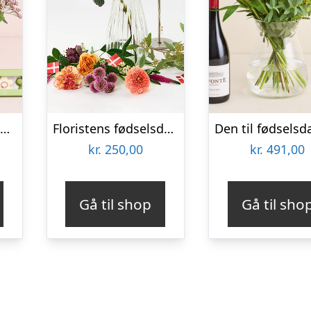
Den betænksomme med CHO CHO marcipanblomster
Floristens fødselsdags trylleri – Send blomster med Bloomit
kr.
250,00
kr.
491,00
Gå til shop
Gå til sho