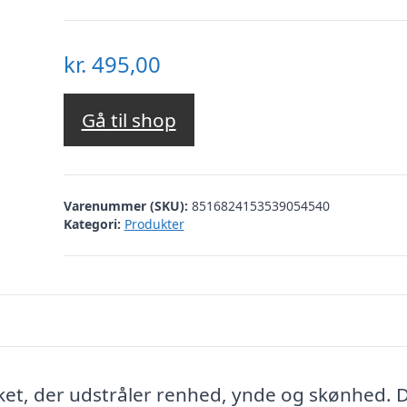
kr.
495,00
Gå til shop
Varenummer (SKU):
8516824153539054540
Kategori:
Produkter
 buket, der udstråler renhed, ynde og skønhed. 