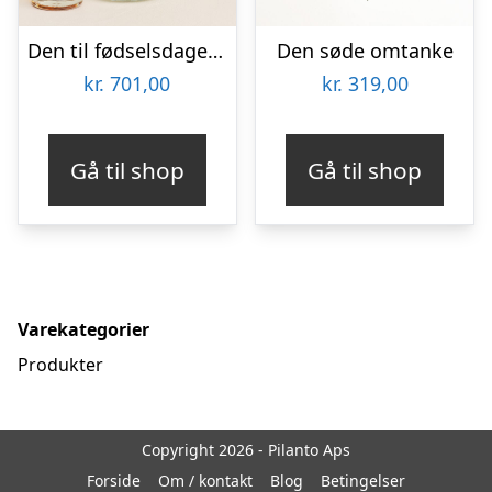
Den til fødselsdagen med Sankt Thomas, Carribean Rum
Den søde omtanke
kr.
701,00
kr.
319,00
Gå til shop
Gå til shop
Varekategorier
Produkter
Copyright 2026 - Pilanto Aps
Forside
Om / kontakt
Blog
Betingelser