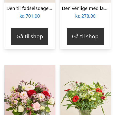
Den til fødselsdagen med Sankt Thomas, Carribean Rum
Den venlige med lakridspibe
kr.
701,00
kr.
278,00
Gå til shop
Gå til shop