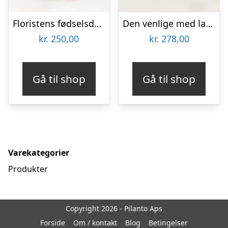
Floristens fødselsdags trylleri – Send blomster med Bloomit
Den venlige med lakridspibe
kr.
250,00
kr.
278,00
Gå til shop
Gå til shop
Varekategorier
Produkter
Copyright 2026 - Pilanto Aps
Forside
Om / kontakt
Blog
Betingelser