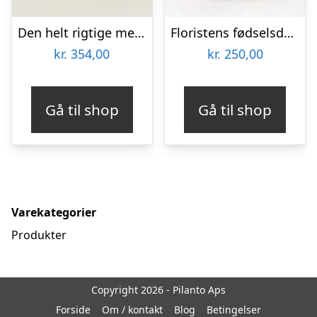
Den helt rigtige med Lakridseriet Skagen
Floristens fødselsdags trylleri – Send blomster med Bloomit
kr.
354,00
kr.
250,00
Gå til shop
Gå til shop
Varekategorier
Produkter
Copyright 2026 - Pilanto Aps
Forside
Om / kontakt
Blog
Betingelser