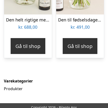
Den helt rigtige med Nicolas Feuillatte, Sélection Brut, Champagne
Den til fødselsdagen med Lavonte, Zinfandel
kr.
688,00
kr.
491,00
Gå til shop
Gå til shop
Varekategorier
Produkter
Copyright 2026 - Pilanto Aps