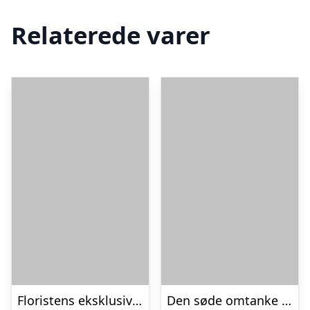
Relaterede varer
Floristens eksklusive buket med Gran Passione, Appassimento økologisk
Den søde omtanke med marcipanhjerter