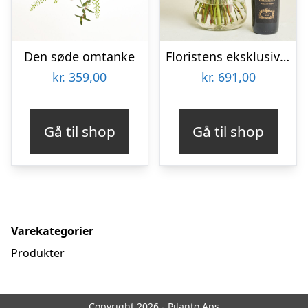
Den søde omtanke
Floristens eksklusive buket med Gran Passione, Appassimento økologisk
kr.
359,00
kr.
691,00
Gå til shop
Gå til shop
Varekategorier
Produkter
Copyright 2026 - Pilanto Aps